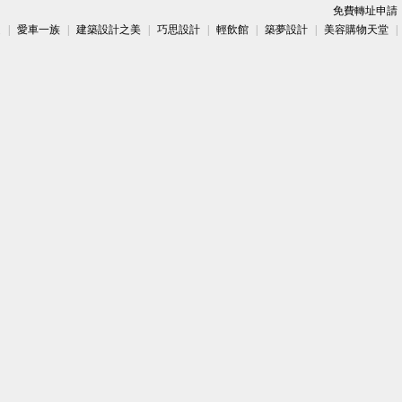
免費轉址申請
趣
|
愛車一族
|
建築設計之美
|
巧思設計
|
輕飲館
|
築夢設計
|
美容購物天堂
|